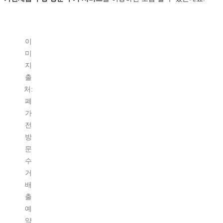
이
미
지
출
처:
폐
가
전
방
문
수
거
배
출
예
약