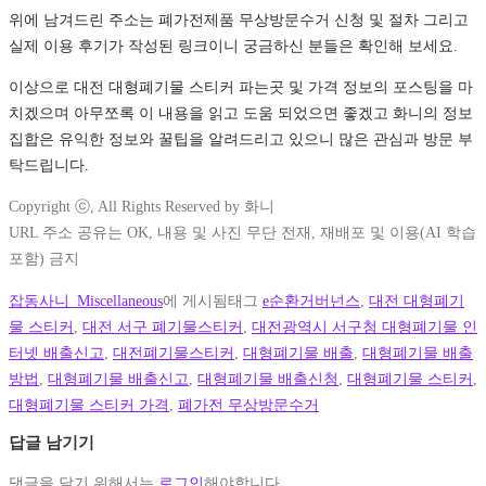
위에 남겨드린 주소는 폐가전제품 무상방문수거 신청 및 절차 그리고
실제 이용 후기가 작성된 링크이니 궁금하신 분들은 확인해 보세요.
이상으로 대전 대형폐기물 스티커 파는곳 및 가격 정보의 포스팅을 마
치겠으며 아무쪼록 이 내용을 읽고 도움 되었으면 좋겠고 화니의 정보
집합은 유익한 정보와 꿀팁을 알려드리고 있으니 많은 관심과 방문 부
탁드립니다.
Copyright ⓒ, All Rights Reserved by 화니
URL 주소 공유는 OK, 내용 및 사진 무단 전재, 재배포 및 이용(AI 학습
포함) 금지
잡동사니_Miscellaneous
에 게시됨
태그
e순환거버넌스
,
대전 대형폐기
물 스티커
,
대전 서구 폐기물스티커
,
대전광역시 서구청 대형폐기물 인
터넷 배출신고
,
대전폐기물스티커
,
대형폐기물 배출
,
대형폐기물 배출
방법
,
대형폐기물 배출신고
,
대형폐기물 배출신청
,
대형폐기물 스티커
,
대형폐기물 스티커 가격
,
폐가전 무상방문수거
답글 남기기
댓글을 달기 위해서는
로그인
해야합니다.