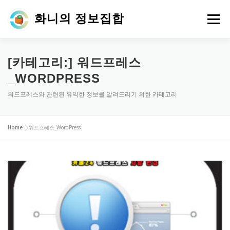
내
용
화니의 정보집합
메뉴
으
로
바
로
[카테고리:]
워드프레스
가
_WORDPRESS
기
워드프레스와 관련된 유익한 정보를 알려드리기 위한 카테고리
Home
»
워드프레스_WordPress